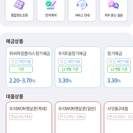
통합한도조회
전자계약
서비스 안내
자주 묻는 질문
예금상품
위비파킹플러스정기예금
우리E음정기예금
정기예금
연
세전이율
연
세전이율
연
세전이율
기준
12개월 기준
12개월 기준
2.20~3.70
3.30
3.30
%
%
%
대출상품
우리WON햇살론(특례)
우리WON햇살론(일반)
사잇돌2대출
연12.5% 이내
연 7.17% ~ 10%
연 10.15% ~ 15