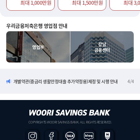
최대 1,000만원
최대 1,500만원
최대 3,
우리금융저축은행 영업점 안내
강남
영업부
금융센터
개별약관(중금리 생활안정대출 추가약정용)제정 및 시행 안내
4
/
4
COPYRIGHTS WOORI SAVINGS BANK. ALL RIGHTS RESERVED.