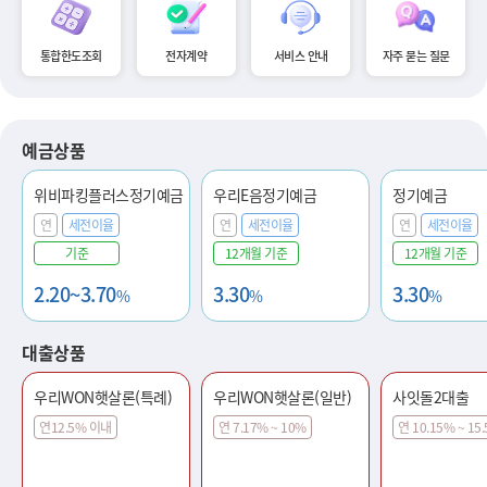
통합한도조회
전자계약
서비스 안내
자주 묻는 질문
예금상품
위비파킹플러스정기예금
우리E음정기예금
정기예금
연
세전이율
연
세전이율
연
세전이율
기준
12개월 기준
12개월 기준
2.20~3.70
3.30
3.30
%
%
%
대출상품
우리WON햇살론(특례)
우리WON햇살론(일반)
사잇돌2대출
연12.5% 이내
연 7.17% ~ 10%
연 10.15% ~ 15