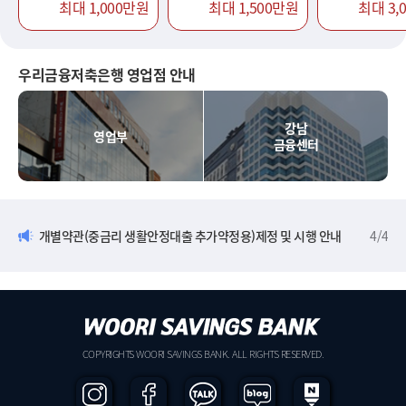
최대 1,000만원
최대 1,500만원
최대 3,
우리금융저축은행 영업점 안내
강남
영업부
금융센터
개별약관(중금리 생활안정대출 추가약정용)제정 및 시행 안내
4
/
4
COPYRIGHTS WOORI SAVINGS BANK. ALL RIGHTS RESERVED.