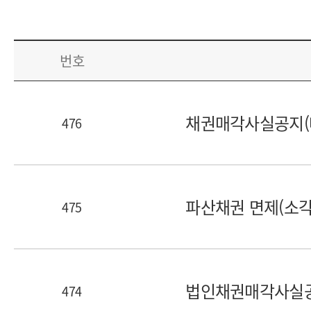
번호
채권매각사실공지(매각
476
번호
제목
파산채권 면제(소각)
475
번호
제목
법인채권매각사실공지(
474
번호
제목