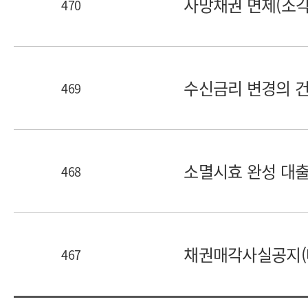
사망채권 면제(소각)
470
번호
제목
수신금리 변경의 건(2
469
번호
제목
소멸시효 완성 대
468
번호
제목
채권매각사실공지(매각
467
번호
제목