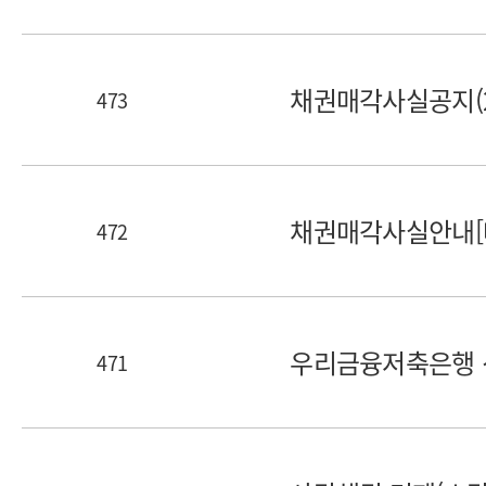
채권매각사실공지(202
473
번호
제목
채권매각사실안내[매각
472
번호
제목
우리금융저축은행 
471
번호
제목