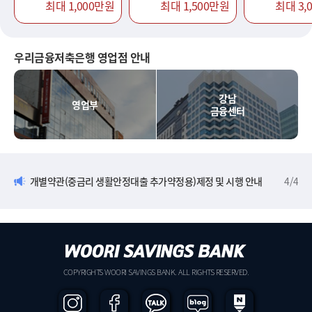
최대 1,000만원
최대 1,500만원
최대 3,
우리금융저축은행 영업점 안내
강남
영업부
금융센터
개별약관(중금리 생활안정대출 추가약정용)제정 및 시행 안내
4
/
4
COPYRIGHTS WOORI SAVINGS BANK. ALL RIGHTS RESERVED.