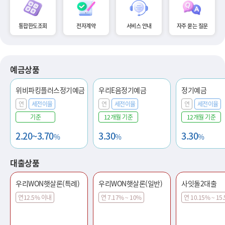
통합한도조회
전자계약
서비스 안내
자주 묻는 질문
예금상품
위비파킹플러스정기예금
우리E음정기예금
정기예금
연
세전이율
연
세전이율
연
세전이율
기준
12개월 기준
12개월 기준
2.20~3.70
3.30
3.30
%
%
%
대출상품
우리WON햇살론(특례)
우리WON햇살론(일반)
사잇돌2대출
연12.5% 이내
연 7.17% ~ 10%
연 10.15% ~ 15