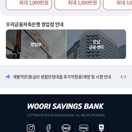
최대 1,000만원
최대 1,500만원
최대 3,
우리금융저축은행 영업점 안내
강남
영업부
금융센터
개별약관(중금리 생활안정대출 추가약정용)제정 및 시행 안내
4
/
4
COPYRIGHTS WOORI SAVINGS BANK. ALL RIGHTS RESERVED.