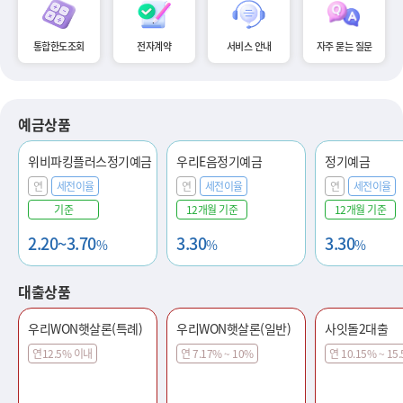
통합한도조회
전자계약
서비스 안내
자주 묻는 질문
예금상품
위비파킹플러스정기예금
우리E음정기예금
정기예금
연
세전이율
연
세전이율
연
세전이율
기준
12개월 기준
12개월 기준
2.20~3.70
3.30
3.30
%
%
%
대출상품
우리WON햇살론(특례)
우리WON햇살론(일반)
사잇돌2대출
연12.5% 이내
연 7.17% ~ 10%
연 10.15% ~ 15