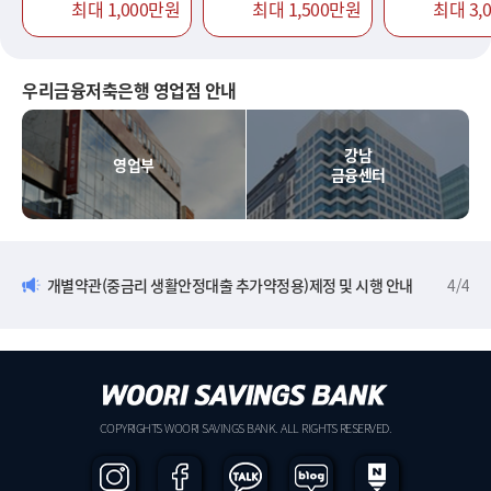
최대 1,000만원
최대 1,500만원
최대 3,
우리금융저축은행 영업점 안내
강남
영업부
금융센터
개별약관(중금리 생활안정대출 추가약정용)제정 및 시행 안내
4
/
4
COPYRIGHTS WOORI SAVINGS BANK. ALL RIGHTS RESERVED.