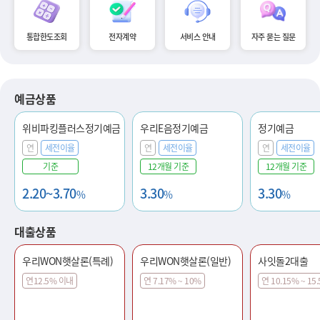
통합한도조회
전자계약
서비스 안내
자주 묻는 질문
예금상품
위비파킹플러스정기예금
우리E음정기예금
정기예금
연
세전이율
연
세전이율
연
세전이율
기준
12개월 기준
12개월 기준
2.20~3.70
3.30
3.30
%
%
%
대출상품
우리WON햇살론(특례)
우리WON햇살론(일반)
사잇돌2대출
연12.5% 이내
연 7.17% ~ 10%
연 10.15% ~ 15