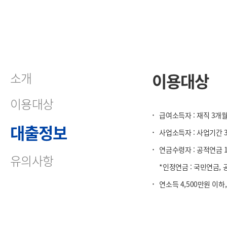
소개
이용대상
이용대상
·
급여소득자 : 재직 3개
대출정보
·
사업소득자 : 사업기간 
·
연금수령자 : 공적연금 
유의사항
*인정연금 : 국민연금,
·
연소득 4,500만원 이하