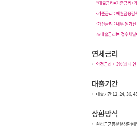
*대출금리=기준금리+
·기준금리 : 매월금융
·가산금리 : 내부 원가
※대출금리는 접수채널에
연체금리
·
약정금리 + 3%(최대 연 
대출기간
·
대출기간 12, 24, 36, 
상환방식
·
원리금균등분할상환(매달