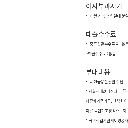
이자부과시기
·
매월 신청 납입일에 분
대출수수료
·
중도상환수수료율 : 없
·취급수수료 : 없음
부대비용
·
서민금융진흥원 수납 보증
* 사회적배려대상자 : 「한
다문화가족가구, 「북한이
따른 국민기초생활수급자, 
* 국민취업지원제도성공자 