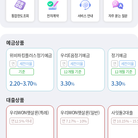
통합한도조회
전자계약
서비스 안내
자주 묻는 질문
예금상품
위비파킹플러스정기예금
우리E음정기예금
정기예금
연
세전이율
연
세전이율
연
세전이율
기준
12개월 기준
12개월 기준
2.20~3.70
3.30
3.30
%
%
%
대출상품
우리WON햇살론(특례)
우리WON햇살론(일반)
사잇돌2대출
연12.5% 이내
연 7.17% ~ 10%
연 10.15% ~ 15