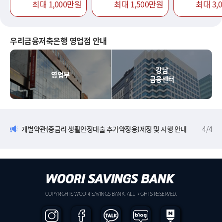
최대 1,000만원
최대 1,500만원
최대 3,
우리금융저축은행 영업점 안내
강남
영업부
금융센터
개별약관(중금리 생활안정대출 추가약정용)제정 및 시행 안내
4
/
4
COPYRIGHTS WOORI SAVINGS BANK. ALL RIGHTS RESERVED.