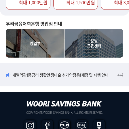
최대 1,000만원
최대 1,500만원
최대 3,
우리금융저축은행 영업점 안내
강남
영업부
금융센터
개별약관(중금리 생활안정대출 추가약정용)제정 및 시행 안내
4
/
4
COPYRIGHTS WOORI SAVINGS BANK. ALL RIGHTS RESERVED.