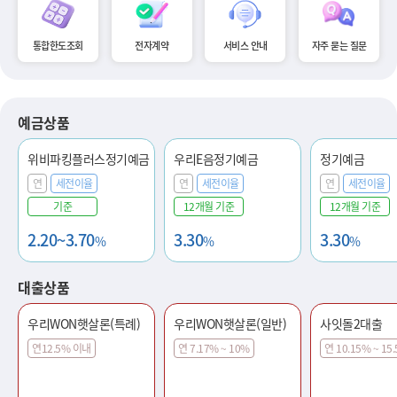
통합한도조회
전자계약
서비스 안내
자주 묻는 질문
예금상품
위비파킹플러스정기예금
우리E음정기예금
정기예금
연
세전이율
연
세전이율
연
세전이율
기준
12개월 기준
12개월 기준
2.20~3.70
3.30
3.30
%
%
%
대출상품
우리WON햇살론(특례)
우리WON햇살론(일반)
사잇돌2대출
연12.5% 이내
연 7.17% ~ 10%
연 10.15% ~ 15