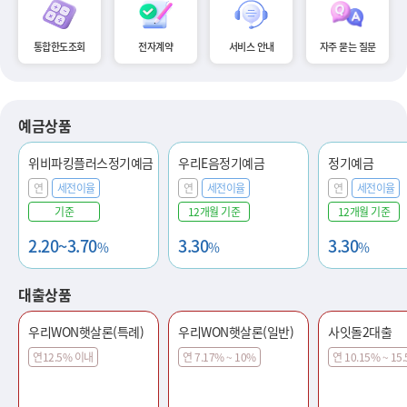
통합한도조회
전자계약
서비스 안내
자주 묻는 질문
예금상품
위비파킹플러스정기예금
우리E음정기예금
정기예금
연
세전이율
연
세전이율
연
세전이율
기준
12개월 기준
12개월 기준
2.20~3.70
3.30
3.30
%
%
%
대출상품
우리WON햇살론(특례)
우리WON햇살론(일반)
사잇돌2대출
연12.5% 이내
연 7.17% ~ 10%
연 10.15% ~ 15