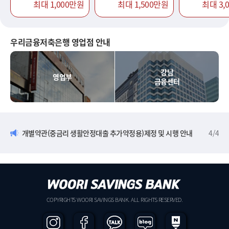
최대 1,000만원
최대 1,500만원
최대 3,
우리금융저축은행 영업점 안내
강남
영업부
금융센터
개별약관(중금리 생활안정대출 추가약정용)제정 및 시행 안내
4
/
4
COPYRIGHTS WOORI SAVINGS BANK. ALL RIGHTS RESERVED.