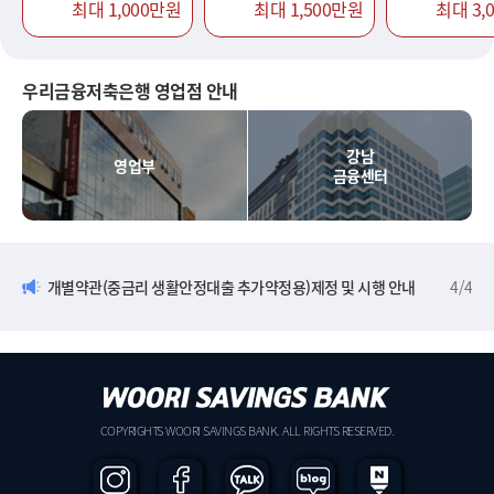
최대 1,000만원
최대 1,500만원
최대 3,
우리금융저축은행 영업점 안내
강남
영업부
금융센터
개별약관(중금리 생활안정대출 추가약정용)제정 및 시행 안내
4
/
4
COPYRIGHTS WOORI SAVINGS BANK. ALL RIGHTS RESERVED.