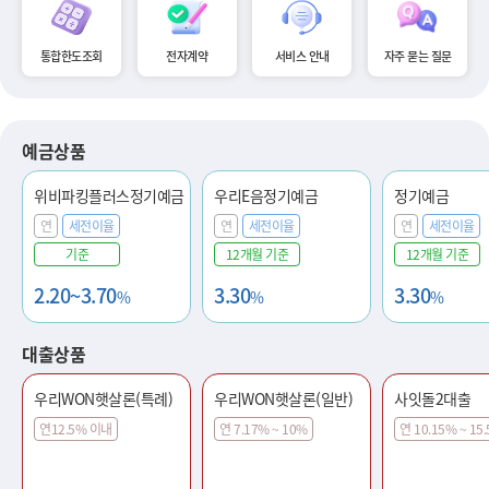
통합한도조회
전자계약
서비스 안내
자주 묻는 질문
예금상품
위비파킹플러스정기예금
우리E음정기예금
정기예금
연
세전이율
연
세전이율
연
세전이율
기준
12개월 기준
12개월 기준
2.20~3.70
3.30
3.30
%
%
%
대출상품
우리WON햇살론(특례)
우리WON햇살론(일반)
사잇돌2대출
연12.5% 이내
연 7.17% ~ 10%
연 10.15% ~ 15