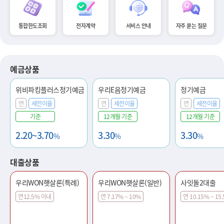
통합한도조회
전자계약
서비스 안내
자주 묻는 질문
예금상품
위비파킹플러스정기예금
우리E음정기예금
정기예금
연
세전이율
연
세전이율
연
세전이율
기준
12개월 기준
12개월 기준
2.20~3.70
3.30
3.30
%
%
%
대출상품
우리WON햇살론(특례)
우리WON햇살론(일반)
사잇돌2대출
연12.5% 이내
연 7.17% ~ 10%
연 10.15% ~ 15