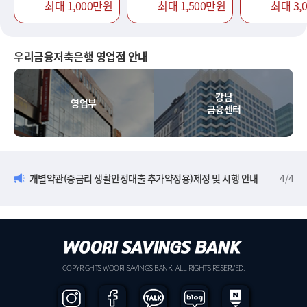
최대 1,000만원
최대 1,500만원
최대 3,
우리금융저축은행 영업점 안내
강남
영업부
금융센터
개별약관(중금리 생활안정대출 추가약정용)제정 및 시행 안내
4
/
4
COPYRIGHTS WOORI SAVINGS BANK. ALL RIGHTS RESERVED.